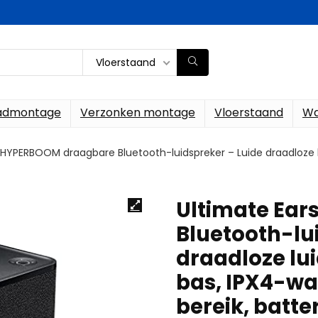
Vloerstaand
ladmontage
Verzonken montage
Vloerstaand
Wa
 HYPERBOOM draagbare Bluetooth-luidspreker – Luide draadloze 
Ultimate Ea
Bluetooth-lu
draadloze lu
bas, IPX4-wa
bereik, batte