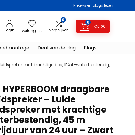
Nieuws en blogs lezen
0
0
€
0.00
Login
Vergelijken
verlanglijst
ndmontage
Deal van de dag
Blogs
luidspreker met krachtige bas, IPX4-waterbestendig,
rs HYPERBOOM draagbare
idspreker – Luide
idspreker met krachtige
terbestendig, 45 m
rijduur van 24 uur – Zwart