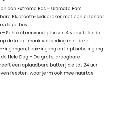
id en een Extreme Bas – Ultimate Ears
are Bluetooth-luidspreker met een bijzonder
ge, diepe bas
 – Schakel eenvoudig tussen 4 verschillende
op de knop; maak verbinding met deze
th-ingangen, 1 aux-ingang en 1 optische ingang
 de Hele Dag – De grote, draagbare
eft een oplaadbare batterij die tot 24 uur
lijven feesten, waar je ‘m ook mee naartoe