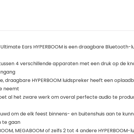
– Ultimate Ears HYPERBOOM is een draagbare Bluetooth-lui
tussen 4 verschillende apparaten met een druk op de kno
 ingang
e, draagbare HYPERBOOM luidspreker heeft een oplaadbare 
oe neemt
et al het zware werk om overal perfecte audio te produce
wd om de elk feest binnens- en buitenshuis aan te kunn
m te gaan
 BOOM, MEGABOOM of zelfs 2 tot 4 andere HYPERBOOM-lui