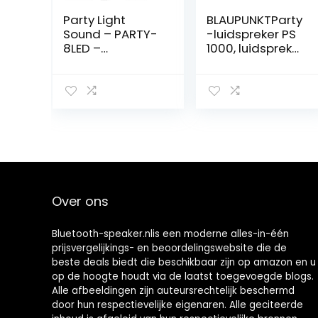
Party Light
BLAUPUNKTParty
Sound – PARTY-
-luidspreker PS
8LED –
1000, luidspreker
DRAAGBARE
met Bluetooth,
LUIDSPREKER
muzieksysteem
8’’/20CM –
met
300W MET USB,
geïntegreerde
BLUETOOTH, FM
accu, AUX-IN,
EN MICRO
FM-PLL-radio,
60W RMS, USB,
incl. microfoon,
als karaoke-
systeem te
Over ons
gebruiken, zwart
Bluetooth-speaker.nlis een moderne alles-in-één
prijsvergelijkings- en beoordelingswebsite die de
beste deals biedt die beschikbaar zijn op amazon en u
op de hoogte houdt via de laatst toegevoegde blogs.
Alle afbeeldingen zijn auteursrechtelijk beschermd
door hun respectievelijke eigenaren. Alle geciteerde