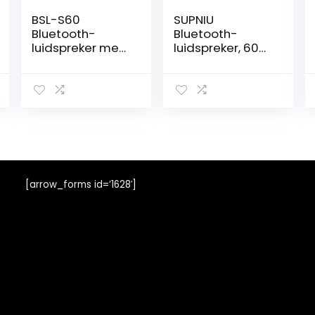
BSL-S60
SUPNIU
Bluetooth-
Bluetooth-
luidspreker met
luidspreker, 60
RGB-verlichting,
W, draadloze
2 x 8 inch
luidspreker,
luidspreker, 2 x 15
draagbaar, met
W RMS, 4 uur
dubbele bas,
batterijduur,
heavy bass,
karaoke-functie,
bluetooth 5.0,
FM-radio, USB, TF
draadloos, 100
m, krachtig, voor
buitenluidspreke
[arrow_forms id=’1628′]
rs, FM-radio,
voor thuis buiten