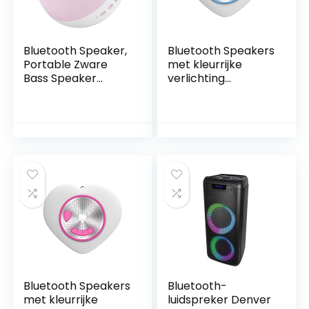
Bluetooth Speaker,
Bluetooth Speakers
Portable Zware
met kleurrijke
Bass Speaker
verlichting
Bluetooth
Portable Speaker
Intelligent Noise
IPX7 Drijvend for
Reduction Dual
thuis Shower
Core-decodering
Outdoors Travel
Sound High
Pool (Color : Blue)
Definition
Microphone (Pink)
yanjiagui (Color :
Pink)
Bluetooth Speakers
Bluetooth-
met kleurrijke
luidspreker Denver