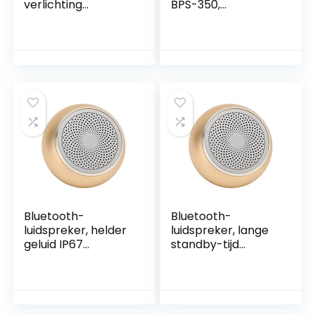
verlichting
BPS-350,
Portable Speaker
afmetingen 6,5
IPX7 Drijvend for
inch, oplaadbare
thuis Shower
batterij 3000 mAh,
Outdoors Travel
LED-verlichting,
Pool (Color : Pink)
volume 25 W, USB,
AUX, dual microSD-
ingang, FM-radio.
Bluetooth-
Bluetooth-
luidspreker, helder
luidspreker, lange
geluid IP67
standby-tijd
waterdichte
multifunctionele
multifunctionele
gevoelige IP67
draagbare
waterdichte mini
draadloze
draadloze
luidspreker voor in
luidspreker