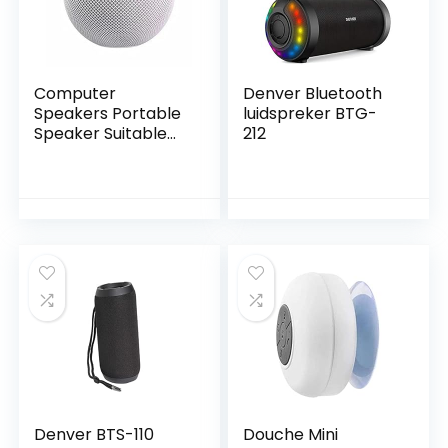
Computer
Denver Bluetooth
Speakers Portable
luidspreker BTG-
Speaker Suitable
212
for Bluetooth 5.0
Speaker Mini Smart
Speaker Bluetooth
Speaker Computer
PC Monitor Gaming
Speakers (Color :
Black) (White)
Denver BTS-110
Douche Mini