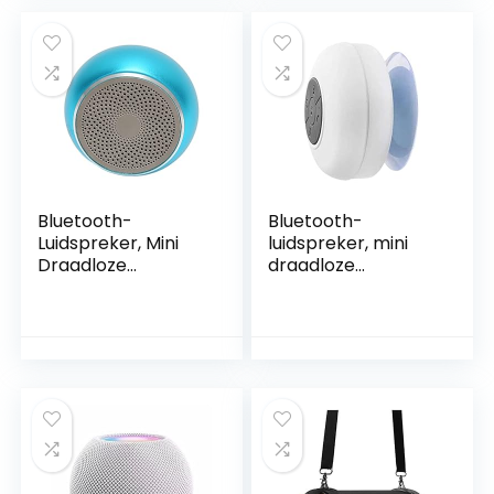
de auto voor in de
automatische
kamer(Goud)
verbinding voor
douche voor
auto(Goud)
Bluetooth-
Bluetooth-
Luidspreker, Mini
luidspreker, mini
Draadloze
draadloze
Luidspreker Onder
luidsprekers,
Radiator IP67
draagbare zuignap
Waterdicht Lange
draadloze
Afstand (Blauw)
handsfree
luidsprekers, ideaal
voor douches,
badkamer,
zwembad, auto,
strand Joberio