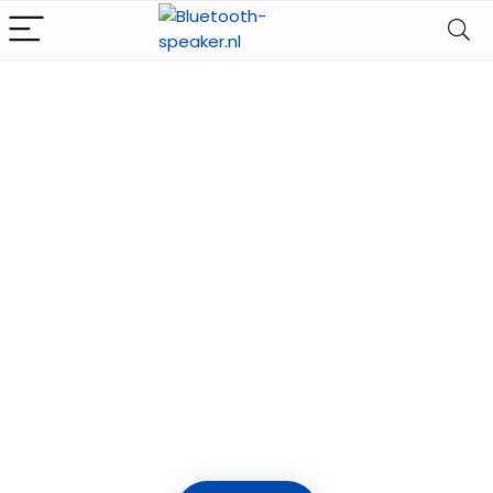
Alleen het
beste voor
Ontdek dagelijkse
aanbiedingen op Amazon
voor de beste
Bluetooth-luidsprekers.