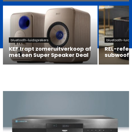
bluetooth-luidsprekers
bluetooth-luid
KEF trapt zomeruitverkoop af
REL-refere
met een Super Speaker Deal
subwoofe