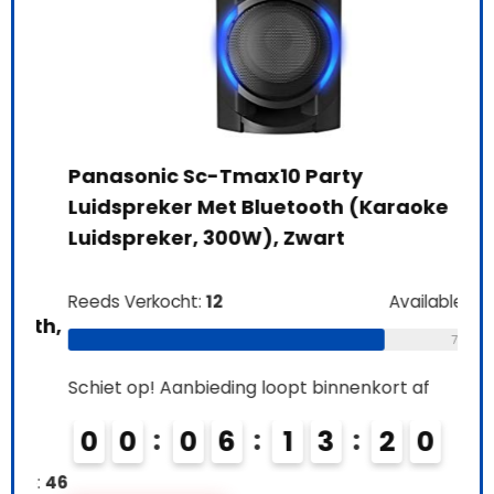
Panasonic Sc-Tmax10 Party
Luidspreker Met Bluetooth (Karaoke
Luidspreker, 300W), Zwart
Wat
Reeds Verkocht:
12
Available:
16
th,
kla
75 %
pla
lui
Schiet op! Aanbieding loopt binnenkort af
muz
0
0
0
6
1
3
1
8
9
e:
46
Ree