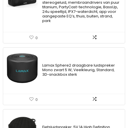
stereogeluid, membraandrivers van puur
titanium, PartyCast-technologie, BassUp,
24u speeltijd, IPX7-waterdicht, app voor
aangepaste EQ’s, thuis, buiten, strand,
park
0
Lamax Sphere2 draagbare luidspreker
Mono zwart 5 W, Veelkleurig, Standard,
3D-snackbox sterk
0
Fietsluidspreker, 5V 1A High Definition