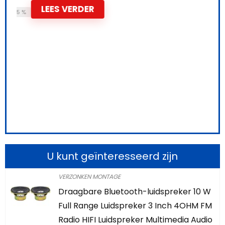
LEES VERDER
65 %
Schi
0
L
U kunt geïnteresseerd zijn
VERZONKEN MONTAGE
Draagbare Bluetooth-luidspreker 10 W
Full Range Luidspreker 3 Inch 4OHM FM
Radio HIFI Luidspreker Multimedia Audio