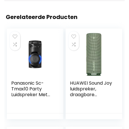
Gerelateerde Producten
Panasonic Sc-
HUAWEI Sound Joy
Tmax10 Party
luidspreker,
Luidspreker Met
draagbare
Bluetooth
Bluetooth slimme
(Karaoke
luidspreker met
Luidspreker,
stijlvol ontwerp,79
300W), Zwart
dBA @2 m
Devialet-eenheid