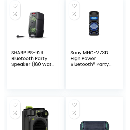
met vier
luidsprekers, 26
uur afspelen,
Sparren Groen
SHARP PS-929
Sony MHC-V73D
Bluetooth Party
High Power
Speaker (180 Watt,
Bluetooth® Party
geïntegreerde
Speaker met
batterij met 13 uur
omnidirectionele
speeltijd, Super
feestgeluid en licht
Bass, LED-
lichteffecten, incl.
microfoon), zwart