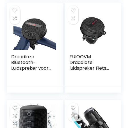
Draadloze
EUIOOVM
Bluetooth-
Draadloze
Luidspreker voor
luidspreker Fiets
op de Fiets
IPX6 Draagbaar
Draagbare
handsfree bellen
Bluetooth-
Stereogeluiden
Luidspreker met
Audio Lange
Geluid Bluetooth
uithoudingsvermo
5.0 IPX6
gen Tijd en
Waterdichte
snelheid
Kleine Luidspreker
Weergave bas