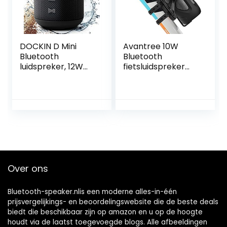
DOCKIN D Mini
Avantree 10W
Bluetooth
Bluetooth
luidspreker, 12W
fietsluidspreker
draagbaar &
met
draadloos, 2 Full
fietsbevestiging,
Range drivers, 2
draagbaar voor
passieve
gebruik buiten,
radiatoren, 360-
tijdens het sporten
graden surround
of kamperen.
sound, IPX7
Ondersteunt SD-
waterdicht,
kaarten en NFC –
oplaadbaar audio-
Cyclone
Over ons
apparaat, tot 10
uur afspelen
Bluetooth-speaker.nlis een moderne alles-in-één
prijsvergelijkings- en beoordelingswebsite die de beste deals
biedt die beschikbaar zijn op amazon en u op de hoogte
houdt via de laatst toegevoegde blogs. Alle afbeeldingen