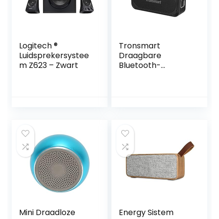
Logitech ®
Tronsmart
Luidsprekersystee
Draagbare
m Z623 – Zwart
Bluetooth-
luidspreker, 50 W
waterdichte
draadloze
luidsprekers met
verbeterde bas,
ingebouwde
powerbank, 12 uur
speeltijd, IPX7
waterdicht,
Bluetooth 5.3,
zwart
Mini Draadloze
Energy Sistem