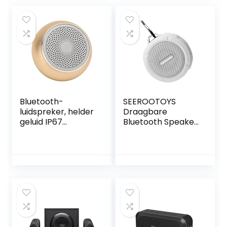
Bluetooth-
SEEROOTOYS
luidspreker, helder
Draagbare
geluid IP67
Bluetooth Speaker
waterdichte
Waterdichte
multifunctionele
Sucker Draadloze
draagbare
Kleine Audio voor
draadloze
Reizen
luidspreker voor in
Bergbeklimmen
de auto voor in de
Outdoor Wandelen
kamer(Goud)
Wit