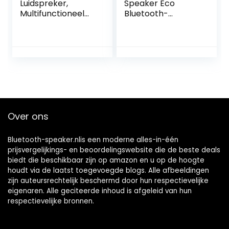
Luidspreker,
Speaker Eco
Multifunctioneel
Bluetooth-
Handsfree Bellen
luidspreker
Automatische
(Sustainable
Verbinding Lange
Wood, Bluetooth 5,
Standby-tijd
TWS, 6 W, USB MP3,
Bluetooth-
FM Radio)
luidspreker IP67
beukenhout
Waterdicht voor
Ruimte voor Auto
(Blauw)
Over ons
Bluetooth-speaker.nlis een moderne alles-in-één
prijsvergelijkings- en beoordelingswebsite die de beste deals
biedt die beschikbaar zijn op amazon en u op de hoogte
houdt via de laatst toegevoegde blogs. Alle afbeeldingen
zijn auteursrechtelijk beschermd door hun respectievelijke
eigenaren. Alle geciteerde inhoud is afgeleid van hun
respectievelijke bronnen.