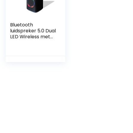
Bluetooth
luidspreker 5.0 Dual
LED Wireless met
RGB LED Lights
draagbare
luidspreker voor
smartphones,
tablets / Art Tech
Lab, zwart