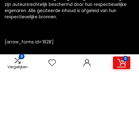
zijn auteursrechtelijk beschermd door hun respectievelijke
eigenaren. Alle geciteerde inhoud is afgeleid van hun
respectievelijke bronnen.
[arrow_forms id=’1628′]
0
0
Vergelijken
Snelle links
Home
Alles winkelen
Overzicht
Blogs
Onze webshops
Adverteren