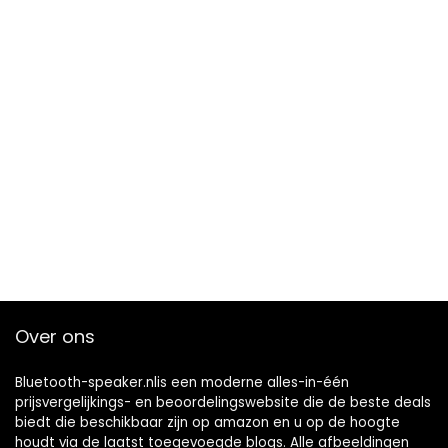
Over ons
Bluetooth-speaker.nlis een moderne alles-in-één
prijsvergelijkings- en beoordelingswebsite die de beste deals
biedt die beschikbaar zijn op amazon en u op de hoogte
houdt via de laatst toegevoegde blogs. Alle afbeeldingen