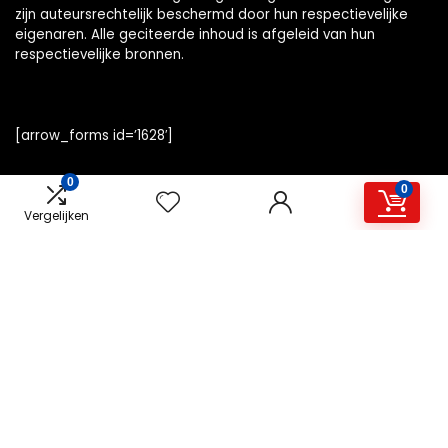
zijn auteursrechtelijk beschermd door hun respectievelijke
eigenaren. Alle geciteerde inhoud is afgeleid van hun
respectievelijke bronnen.
[arrow_forms id=’1628′]
0
0
Vergelijken
Snelle links
Home
Alles winkelen
Overzicht
Blogs
Onze webshops
Adverteren