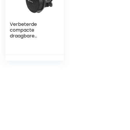
Verbeterde
compacte
draagbare
Bluetooth 5.0
draadloze fiets
5W/8W
stereoluidspreker,
IP67 waterdichte
buiten- en 10 uur
speeltijd,
geavanceerde
klasse D-
versterker en
ingebouwde zware
bas (8W met
snelheidsmeter)