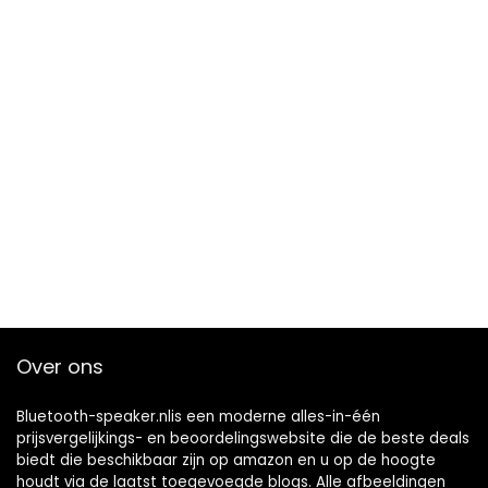
Over ons
Bluetooth-speaker.nlis een moderne alles-in-één
prijsvergelijkings- en beoordelingswebsite die de beste deals
biedt die beschikbaar zijn op amazon en u op de hoogte
houdt via de laatst toegevoegde blogs. Alle afbeeldingen