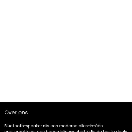
Over ons
Bluetooth-speaker.nlis een moderne alles-in-één
prijsvergelijkings- en beoordelingswebsite die de beste deals