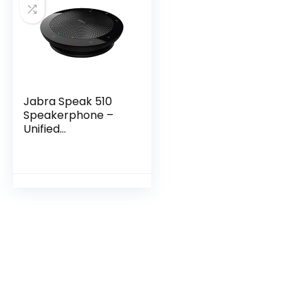
Jabra Speak 510
Speakerphone –
Unified
Communications-
gecertificeerde
Draagbare
Conferentiespeake
r met USB –
Verbind met
Laptops,
Smartphones en
Tablets