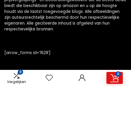
biedt die beschikbaar zijn op amazon en u op de hoogte
houdt via de laatst toegevoegde blogs. Alle afbeeldingen
zijn auteursrechtelijk beschermd door hun respectievelijke
eigenaren. Alle geciteerde inhoud is afgeleid van hun
respectievelijke bronnen.
[arrow_forms id=’1628′]
0
0
Vergelijken
Snelle links
Home
Alles winkelen
Overzicht
Blogs
Onze webshops