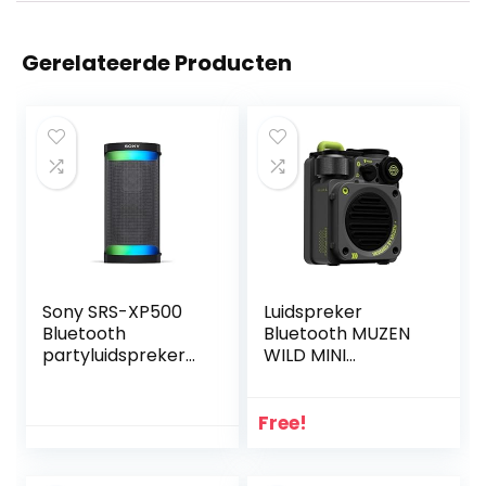
Gerelateerde Producten
Sony SRS-XP500
Luidspreker
Bluetooth
Bluetooth MUZEN
partyluidspreker
WILD MINI
met krachtig
Luidspreker
geluid, verlichting
Outdoor
en 20h batterij
Waterdichte
Free!
(IPX4, Mega Bas,
Bluetooth 5.0
snellaadfunctie,
draagbare
Party Connect)
luidspreker met