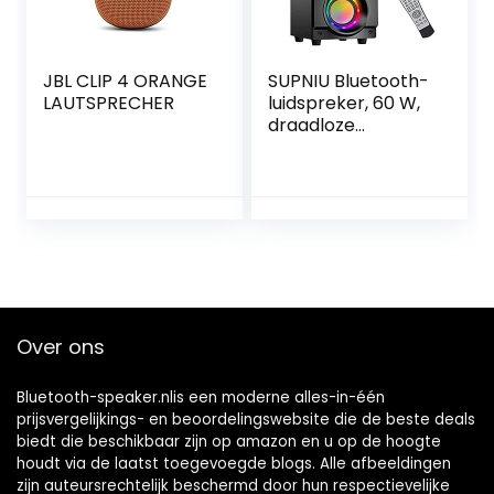
JBL CLIP 4 ORANGE
SUPNIU Bluetooth-
LAUTSPRECHER
luidspreker, 60 W,
draadloze
luidspreker,
draagbaar, met
dubbele bas,
heavy bass,
bluetooth 5.0,
draadloos, 100 m,
krachtig, voor
buitenluidsprekers,
FM-radio, voor
Over ons
thuis buiten
Bluetooth-speaker.nlis een moderne alles-in-één
prijsvergelijkings- en beoordelingswebsite die de beste deals
biedt die beschikbaar zijn op amazon en u op de hoogte
houdt via de laatst toegevoegde blogs. Alle afbeeldingen
zijn auteursrechtelijk beschermd door hun respectievelijke