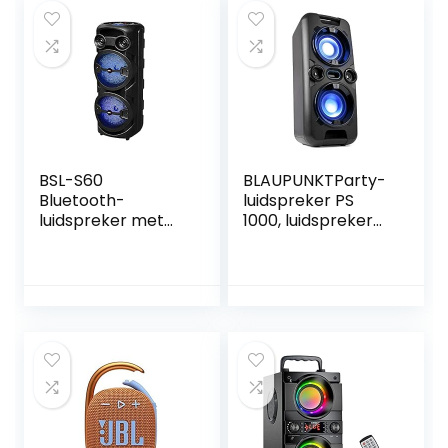
zwart
zaklamp voor op
reis Buitenshuis
klimmen (Grey)
BSL-S60
BLAUPUNKTParty-
Bluetooth-
luidspreker PS
luidspreker met
1000, luidspreker
RGB-verlichting, 2
met Bluetooth,
x 8 inch
muzieksysteem
luidspreker, 2 x 15
met
W RMS, 4 uur
geïntegreerde
batterijduur,
accu, AUX-IN, FM-
karaoke-functie,
PLL-radio, 60W
FM-radio, USB, TF
RMS, USB, incl.
microfoon, als
karaoke-systeem
te gebruiken,
zwart