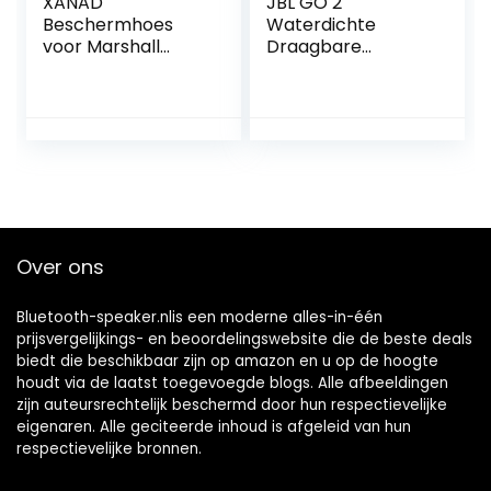
XANAD
JBL GO 2
Beschermhoes
Waterdichte
voor Marshall
Draagbare
Willen Bluetooth-
Bluetooth Speaker,
luidspreker,
Met Handsfree-
draadloos, zwart
Functie, Tot 5 Uur
Gebruiksduur, 88,6
x 3,1 x 7,1 cm, Mint
Over ons
Bluetooth-speaker.nlis een moderne alles-in-één
prijsvergelijkings- en beoordelingswebsite die de beste deals
biedt die beschikbaar zijn op amazon en u op de hoogte
houdt via de laatst toegevoegde blogs. Alle afbeeldingen
zijn auteursrechtelijk beschermd door hun respectievelijke
eigenaren. Alle geciteerde inhoud is afgeleid van hun
respectievelijke bronnen.