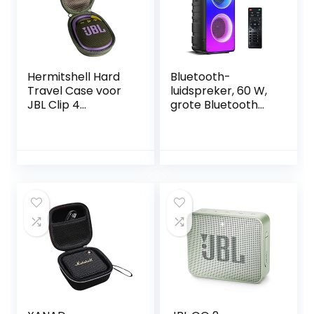
Hours Play Time, 10
W
Hermitshell Hard
Bluetooth-
Travel Case voor
luidspreker, 60 W,
JBL Clip 4
grote Bluetooth
Bluetooth Speaker
5.0 box, muziekbox,
(legergroen)
basboost,
luistester,
draagbare
draadloze
luidspreker,
ledverlichting,
10.000 batterij,
outdoor
luidspreker voor
feestjes, thuis,