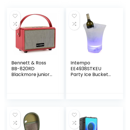
Bennett & Ross
Intempo
BB-820RD
EE4938STKEU
Blackmore junior
Party Ice Bucket
Bluetooth accu
with Rechargeable
luidspreker Rood
Bluetooth Speaker,
Colour Changing
Lights, Home/Bar
Beer Wine Cooler,
Cools
Champagne/Pros
ecco, Chill Soft
Drinks, Up to 6