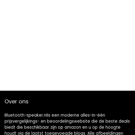
Over ons
Bluetooth-speaker.nlis een moderne alles-in-één
prijsvergelijkings- en beoordelingswebsite die de beste deals
biedt die beschikbaar zijn op amazon en u op de hoogte
houdt via de laatst toegevoegde blogs. Alle afbeeldingen