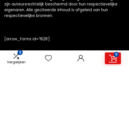
zijn auteursrechtelijk beschermd door hun respectievelijke
eigenaren. Alle geciteerde inhoud is afgeleid van hun
respectievelijke bronnen.
[arrow_forms id=’1628′]
0
0
Vergelijken
Snelle links
Home
Alles winkelen
Overzicht
Blogs
Onze webshops
Adverteren