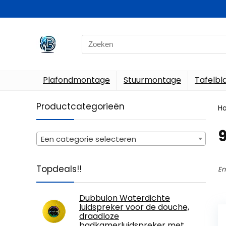
Search
for:
Plafondmontage
Stuurmontage
Tafelb
Productcategorieën
H
‎
Een categorie selecteren
Topdeals!!
En
Dubbulon Waterdichte
luidspreker voor de douche,
draadloze
badkamerluidspreker met