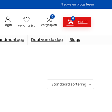
Nieuws en blogs lezen
0
0
€
0.00
Login
Vergelijken
verlanglijst
ndmontage
Deal van de dag
Blogs
Standaard sortering