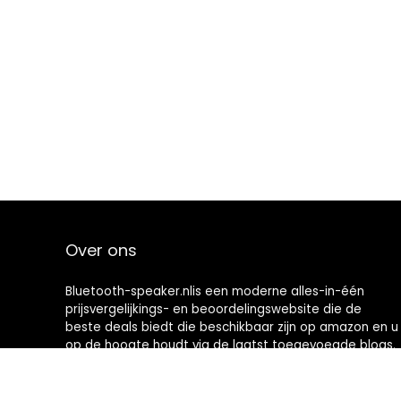
Over ons
Bluetooth-speaker.nlis een moderne alles-in-één
prijsvergelijkings- en beoordelingswebsite die de
beste deals biedt die beschikbaar zijn op amazon en u
op de hoogte houdt via de laatst toegevoegde blogs.
Alle afbeeldingen zijn auteursrechtelijk beschermd
door hun respectievelijke eigenaren. Alle geciteerde
inhoud is afgeleid van hun respectievelijke bronnen.