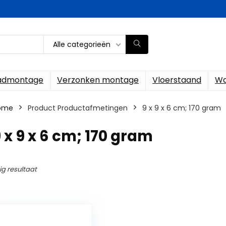
Alle categorieën
ladmontage
Verzonken montage
Vloerstaand
Wa
ome
Product Productafmetingen
‎9 x 9 x 6 cm; 170 gram
9 x 9 x 6 cm; 170 gram
ig resultaat