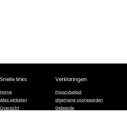
Snelle links
Verklaringen
Home
Privacybeleid
Alles winkelen
algemene voorwaarden
Overzicht
Gelieerde
openbaarmaking
Blogs
Onze webshops