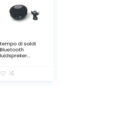
tempo di saldi
Bluetooth
luidspreker
waterdicht voor
douche
luidspreker stereo
handsfree
microfoon