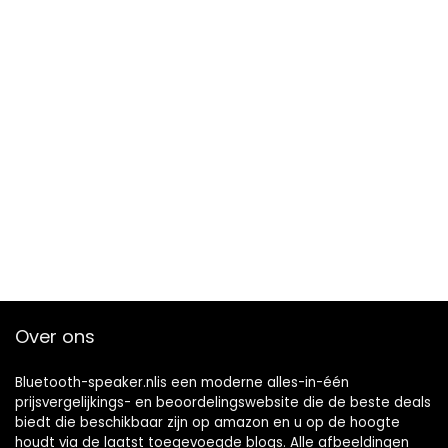
Over ons
Bluetooth-speaker.nlis een moderne alles-in-één
prijsvergelijkings- en beoordelingswebsite die de beste deals
biedt die beschikbaar zijn op amazon en u op de hoogte
houdt via de laatst toegevoegde blogs. Alle afbeeldingen