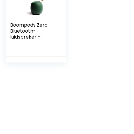
Boompods Zero
Bluetooth-
luidspreker –
Krachtige
waterdichte mini-
luidsprekers met
dubbele
koppeloptie en
draadloze
microfoon met
groot geluid