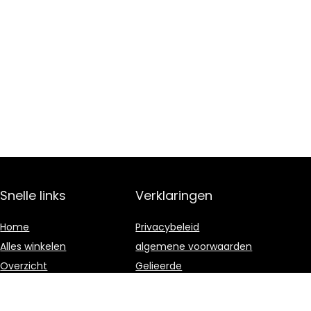
Snelle links
Verklaringen
Home
Privacybeleid
Alles winkelen
algemene voorwaarden
Overzicht
Gelieerde
openbaarmaking
Blogs
Onze webshops