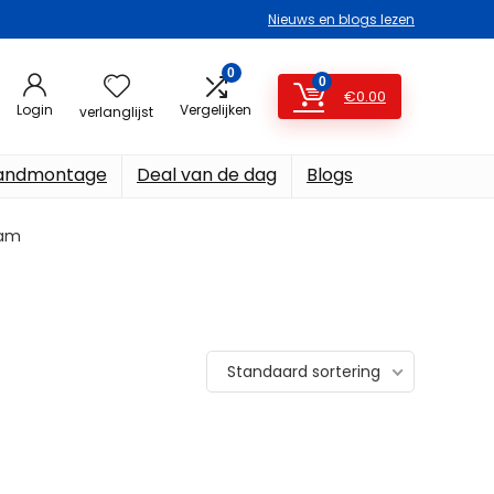
Nieuws en blogs lezen
0
0
€
0.00
Login
Vergelijken
verlanglijst
ndmontage
Deal van de dag
Blogs
ram
Standaard sortering