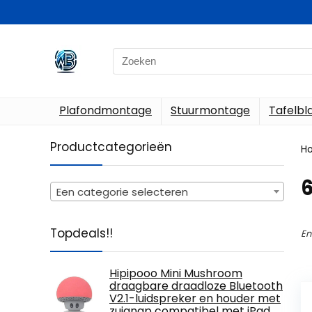
Search
for:
Plafondmontage
Stuurmontage
Tafelb
Productcategorieën
H
‎
Een categorie selecteren
Topdeals!!
En
Hipipooo Mini Mushroom
draagbare draadloze Bluetooth
V2.1-luidspreker en houder met
zuignap compatibel met iPad,