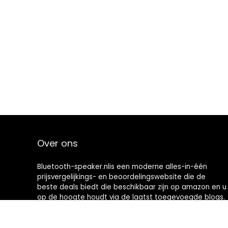
Over ons
Bluetooth-speaker.nlis een moderne alles-in-één
prijsvergelijkings- en beoordelingswebsite die de
beste deals biedt die beschikbaar zijn op amazon en u
op de hoogte houdt via de laatst toegevoegde blogs.
Alle afbeeldingen zijn auteursrechtelijk beschermd
door hun respectievelijke eigenaren. Alle geciteerde
inhoud is afgeleid van hun respectievelijke bronnen.