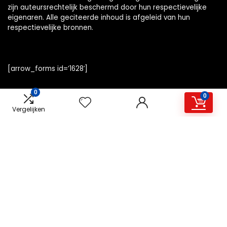
zijn auteursrechtelijk beschermd door hun respectievelijke
eigenaren. Alle geciteerde inhoud is afgeleid van hun
respectievelijke bronnen.
[arrow_forms id=’1628′]
0
0
Vergelijken
Snelle links
Home
Alles winkelen
Overzicht
Blogs
Onze webshops
Adverteren