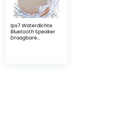
Ipx7 Waterdichte
Bluetooth Speaker
Draagbare
Draadloze Outdoor
Speaker Met Hd
Sound
Ondersteuning Tf
Card Zuignap Voor
Thuis Zwembad
Strand Badkamer
(Roze)