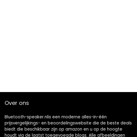
Over ons
Bluetooth-speaker.nlis een moderne alles-in-één
prijsvergelijkings- en beoordelingswebsite die de beste deals
biedt die beschikbaar zijn op amazon en u op de hoogte
houdt via de laatst toegevoegde blogs. Alle afbeeldingen