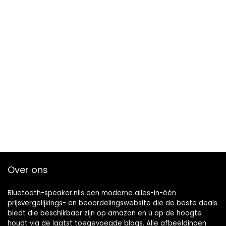
Over ons
Bluetooth-speaker.nlis een moderne alles-in-één
prijsvergelijkings- en beoordelingswebsite die de beste deals
biedt die beschikbaar zijn op amazon en u op de hoogte
houdt via de laatst toegevoegde blogs. Alle afbeeldingen