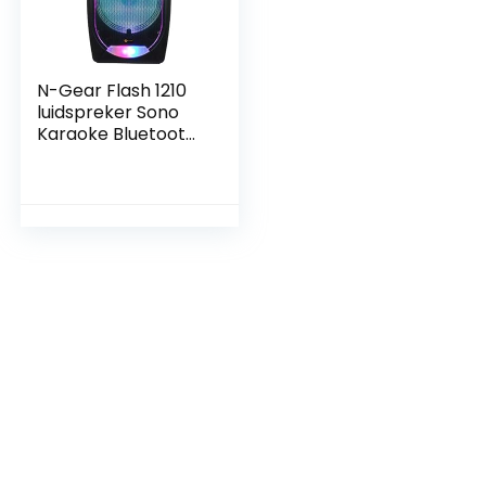
N-Gear Flash 1210
luidspreker Sono
Karaoke Bluetooth
mobiele trolley 300
Watt, MP3-speler,
FM-radio,
autonomie 2 tot 5
uur.