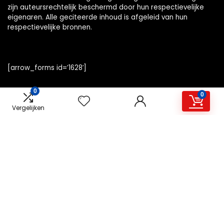
zijn auteursrechtelijk beschermd door hun respectievelijke
eigenaren. Alle geciteerde inhoud is afgeleid van hun
respectievelijke bronnen.
[arrow_forms id=’1628′]
0
0
Vergelijken
Snelle links
Home
Alles winkelen
Overzicht
Blogs
Onze webshops
Adverteren