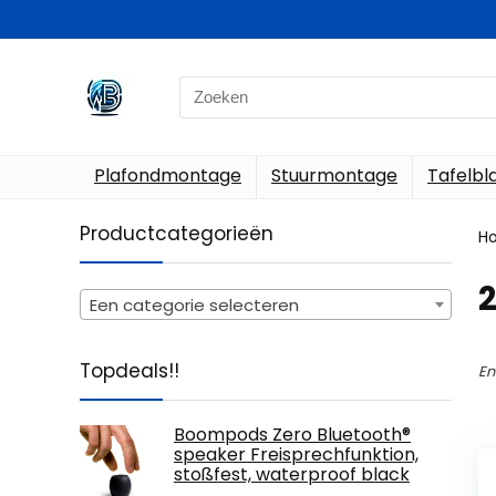
Search
for:
Plafondmontage
Stuurmontage
Tafelb
Productcategorieën
H
‎
Een categorie selecteren
Topdeals!!
En
Boompods Zero Bluetooth®
speaker Freisprechfunktion,
stoßfest, waterproof black