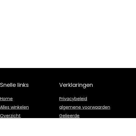
Snelle links
Verklaringen
Home
Privacybeleid
Alles winkelen
algemene voorwaarden
Overzicht
Gelieerde
openbaarmaking
Blogs
Onze webshops