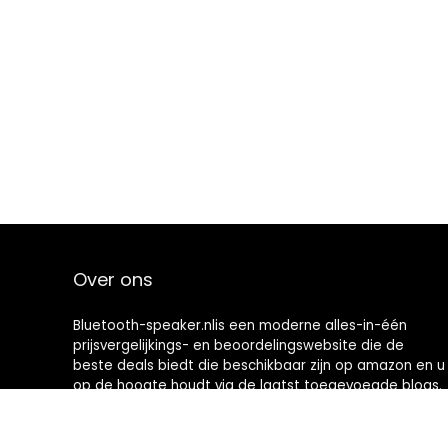
Over ons
Bluetooth-speaker.nlis een moderne alles-in-één
prijsvergelijkings- en beoordelingswebsite die de
beste deals biedt die beschikbaar zijn op amazon en u
op de hoogte houdt via de laatst toegevoegde blogs.
Alle afbeeldingen zijn auteursrechtelijk beschermd
door hun respectievelijke eigenaren. Alle geciteerde
inhoud is afgeleid van hun respectievelijke bronnen.