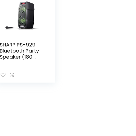
SHARP PS-929
Bluetooth Party
Speaker (180
Watt,
geïntegreerde
batterij met 13 uur
speeltijd, Super
Bass, LED-
lichteffecten, incl.
microfoon), zwart