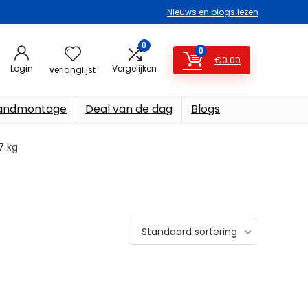
Nieuws en blogs lezen
0
0
€
0.00
Login
Vergelijken
verlanglijst
ndmontage
Deal van de dag
Blogs
,7 kg
Standaard sortering