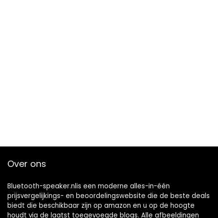
Over ons
Bluetooth-speaker.nlis een moderne alles-in-één
prijsvergelijkings- en beoordelingswebsite die de beste deals
biedt die beschikbaar zijn op amazon en u op de hoogte
houdt via de laatst toegevoegde blogs. Alle afbeeldingen