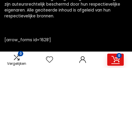
zijn auteursrechtelijk beschermd door hun respectievelijke
eigenaren. Alle geciteerde inhoud is afgeleid van hun
respectievelijke bronnen.
[arrow_forms id=’1628′]
0
0
Vergelijken
Snelle links
Home
Alles winkelen
Overzicht
Blogs
Onze webshops
Adverteren