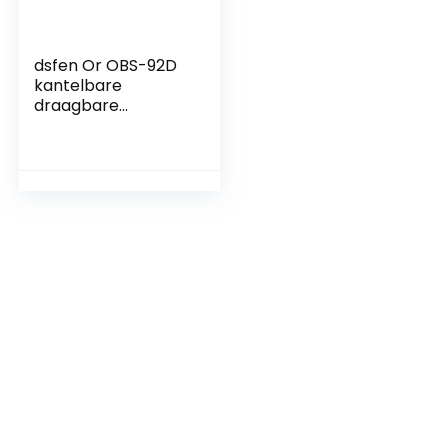
dsfen Or OBS-92D
kantelbare
draagbare
draadloze
luidspreker