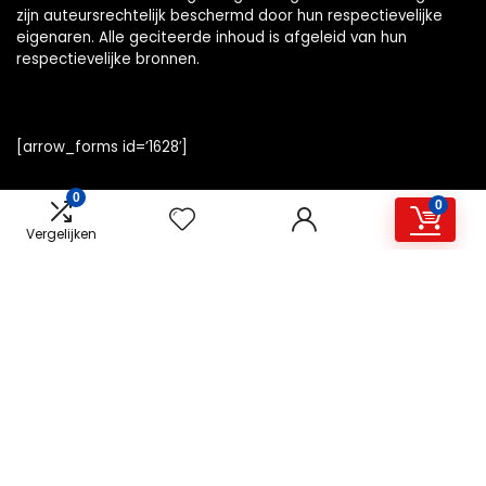
zijn auteursrechtelijk beschermd door hun respectievelijke
eigenaren. Alle geciteerde inhoud is afgeleid van hun
respectievelijke bronnen.
[arrow_forms id=’1628′]
0
0
Vergelijken
Snelle links
Home
Alles winkelen
Overzicht
Blogs
Onze webshops
Adverteren