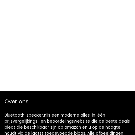
Over ons
Bluetooth-speaker.nlis een moderne alles-in-één
prijsvergelijkings- en beoordelingswebsite die de beste deals
biedt die beschikbaar zijn op amazon en u op de hoogte
houdt via de laatst toegevoegde blogs. Alle afbeeldingen