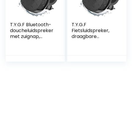
T.Y.G.F Bluetooth-
T.Y.G.F
doucheluidspreker
Fietsluidspreker,
met zuignap,
draagbare
draadloze
bluetooth-
luidspreker, met
luidspreker, IPX6
stereogeluid,
waterdicht,
Bluetooth 5.0 en 10
stofdicht, 10 uur
uur afspelen, IPX6,
speeltijd, Bluetooth
waterdicht, mini-
5.0, draagbare
luidspreker voor
muziekbox, voor
sport, fietsen in de
outdoor, fietsen,
open lucht
wandelen