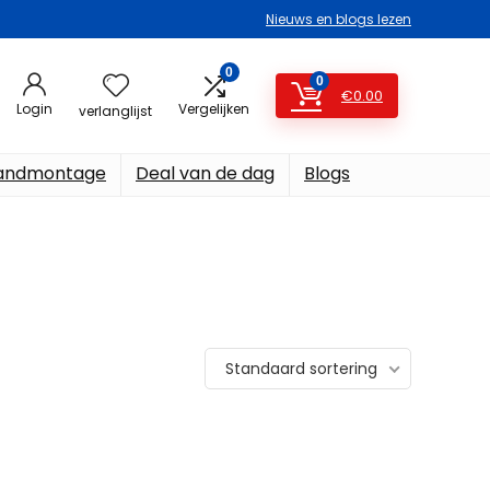
Nieuws en blogs lezen
0
0
€
0.00
Login
Vergelijken
verlanglijst
ndmontage
Deal van de dag
Blogs
Standaard sortering