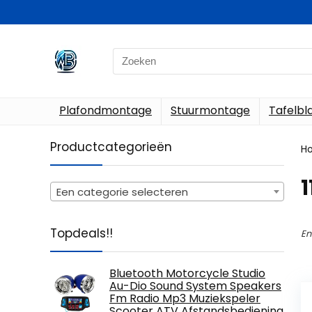
Search
for:
Plafondmontage
Stuurmontage
Tafelb
Productcategorieën
H
‎
Een categorie selecteren
Topdeals!!
En
Bluetooth Motorcycle Studio
Au-Dio Sound System Speakers
Fm Radio Mp3 Muziekspeler
Scooter ATV Afstandsbediening