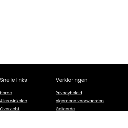
Snelle links
Verklaringen
Home
Privacybeleid
Alles winkelen
algemene voorwaarden
Overzicht
Gelieerde
openbaarmaking
Blogs
Onze webshops