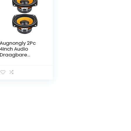
Augnongly 2Pc
4Inch Audio
Draagbare
Luidspreker 4
Ohm 15W Bas
Luidspreker DIY
Professionele
Multimedia
Subwoofer
Luidsprekers voor
Geluidssysteem