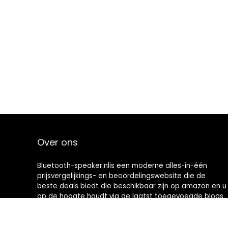
Over ons
Bluetooth-speaker.nlis een moderne alles-in-één
prijsvergelijkings- en beoordelingswebsite die de
beste deals biedt die beschikbaar zijn op amazon en u
op de hoogte houdt via de laatst toegevoegde blogs.
Alle afbeeldingen zijn auteursrechtelijk beschermd
door hun respectievelijke eigenaren. Alle geciteerde
inhoud is afgeleid van hun respectievelijke bronnen.