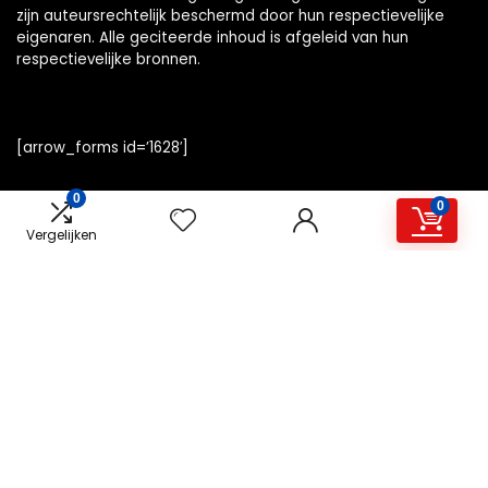
zijn auteursrechtelijk beschermd door hun respectievelijke
eigenaren. Alle geciteerde inhoud is afgeleid van hun
respectievelijke bronnen.
[arrow_forms id=’1628′]
0
0
Vergelijken
Snelle links
Home
Alles winkelen
Overzicht
Blogs
Onze webshops
Adverteren