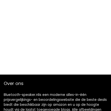
Over ons
Bluetooth-speaker.nlis een moderne alles-in-één
prijsvergelijkings- en beoordelingswebsite die de beste deals
biedt die beschikbaar zijn op amazon en u op de hoogte
houdt via de laatst toegevoegde blogs. Alle afbeeldingen