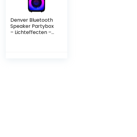
Denver Bluetooth
Speaker Partybox
– Lichteffecten –
400W – Micro
SD/USB/AUX –
TSP452 – Zwart