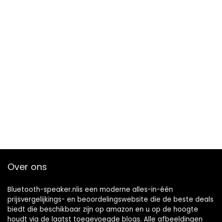
Over ons
Bluetooth-speaker.nlis een moderne alles-in-één
prijsvergelijkings- en beoordelingswebsite die de beste deals
biedt die beschikbaar zijn op amazon en u op de hoogte
houdt via de laatst toegevoegde blogs. Alle afbeeldingen