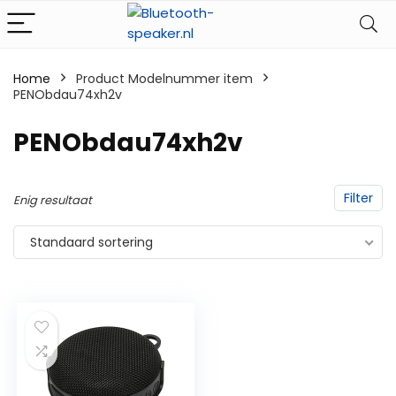
Home
Product Modelnummer item
PENObdau74xh2v
‎PENObdau74xh2v
Filter
Enig resultaat
Standaard sortering