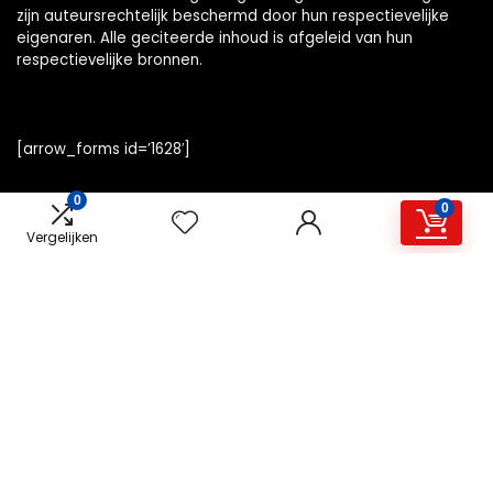
zijn auteursrechtelijk beschermd door hun respectievelijke
eigenaren. Alle geciteerde inhoud is afgeleid van hun
respectievelijke bronnen.
[arrow_forms id=’1628′]
0
0
Vergelijken
Snelle links
Home
Alles winkelen
Overzicht
Blogs
Onze webshops
Adverteren