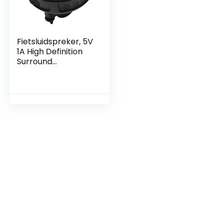
Fietsluidspreker, 5V
1A High Definition
Surround
Bluetooth-
luidspreker met
autohouder voor
buiten