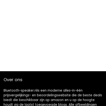
Over ons
Bluetooth-speaker.nlis een moderne alles-in-één
prijsvergelijkings- en beoordelingswebsite die de beste deals
biedt die beschikbaar zijn op amazon en u op de hoogte
houdt via de laatst toegevoegde blogs. Alle afbeeldingen