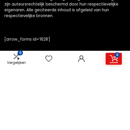
zijn auteursrechtelijk beschermd door hun respectievelijke
eigenaren. Alle geciteerde inhoud is afgeleid van hun
respectievelijke bronnen.
[arrow_forms id=’1628′]
0
0
Vergelijken
Snelle links
Home
Alles winkelen
Overzicht
Blogs
Onze webshops
Adverteren