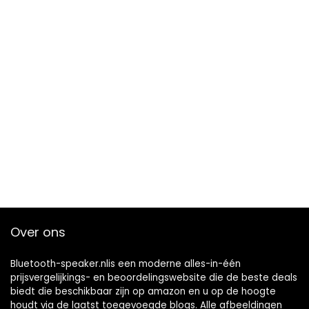
Over ons
Bluetooth-speaker.nlis een moderne alles-in-één
prijsvergelijkings- en beoordelingswebsite die de beste deals
biedt die beschikbaar zijn op amazon en u op de hoogte
houdt via de laatst toegevoegde blogs. Alle afbeeldingen