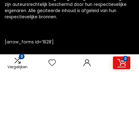
zijn auteursrechtelijk beschermd door hun respectievelijke
eigenaren. Alle geciteerde inhoud is afgeleid van hun
respectievelijke bronnen.
[arrow_forms id=’1628′]
0
0
Vergelijken
Snelle links
Home
Alles winkelen
Overzicht
Blogs
Onze webshops
Adverteren