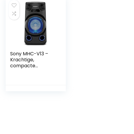
Sony MHC-V13 –
Krachtige,
compacte
Bluetooth®-
partyspeaker met
meerkleurige
verlichting, MEGA
BASS en 150W
vermogen – Zwart