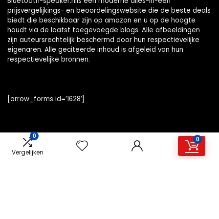
Bluetooth-speaker.nlis een moderne alles-in-één
prijsvergelijkings- en beoordelingswebsite die de beste deals
biedt die beschikbaar zijn op amazon en u op de hoogte
houdt via de laatst toegevoegde blogs. Alle afbeeldingen
zijn auteursrechtelijk beschermd door hun respectievelijke
eigenaren. Alle geciteerde inhoud is afgeleid van hun
respectievelijke bronnen.
[arrow_forms id=’1628′]
0
0
Snelle links
Vergelijken
Home
Alles winkelen
Overzicht
Blogs