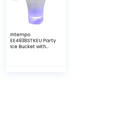
Intempo
EE4938STKEU Party
Ice Bucket with
Rechargeable
Bluetooth Speaker,
Colour Changing
Lights, Home/Bar
Beer Wine Cooler,
Cools
Champagne/Prose
cco, Chill Soft
Drinks, Up to 6
Hours Play Time, 10
W