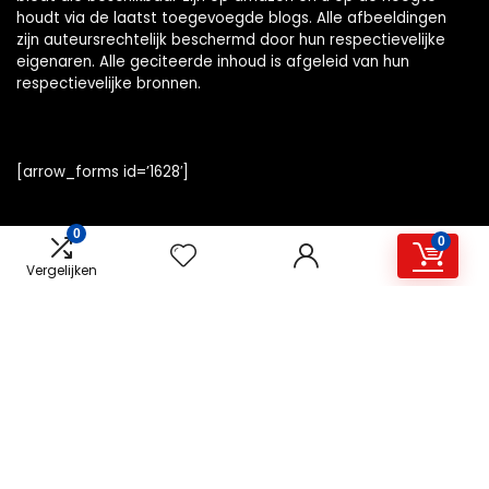
houdt via de laatst toegevoegde blogs. Alle afbeeldingen
zijn auteursrechtelijk beschermd door hun respectievelijke
eigenaren. Alle geciteerde inhoud is afgeleid van hun
respectievelijke bronnen.
[arrow_forms id=’1628′]
0
0
Vergelijken
Snelle links
Home
Alles winkelen
Overzicht
Blogs
Onze webshops