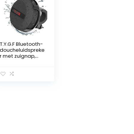
T.Y.G.F Bluetooth-
doucheluidspreke
r met zuignap,
draadloze
luidspreker, met
stereogeluid,
Bluetooth 5.0 en
10 uur afspelen,
IPX6, waterdicht,
mini-luidspreker
voor sport, fietsen
in de open lucht