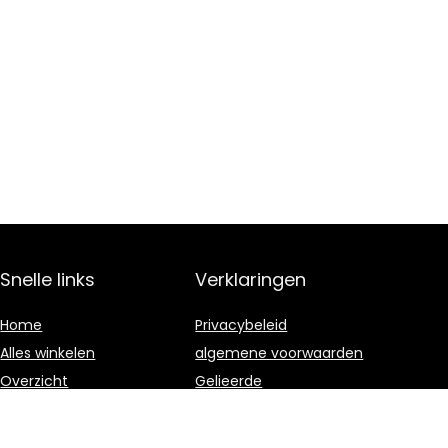
Snelle links
Verklaringen
Home
Privacybeleid
Alles winkelen
algemene voorwaarden
Overzicht
Gelieerde
openbaarmaking
Blogs
Onze webshops