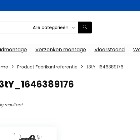
Alle categorieën
ladmontage
Verzonken montage
Vloerstaand
Wa
ome
Product Fabrikantreferentie
‎t3tY_1646389176
t3tY_1646389176
ig resultaat