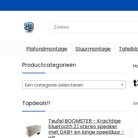
Search
for:
Plafondmontage
Stuurmontage
Tafelb
Productcategorieën
H
‎
Een categorie selecteren
Topdeals!!
En
Teufel BOOMSTER - Krachtige
bluetooth 2.1 stereo speaker
met DAB+ en lange speelduur -
wit