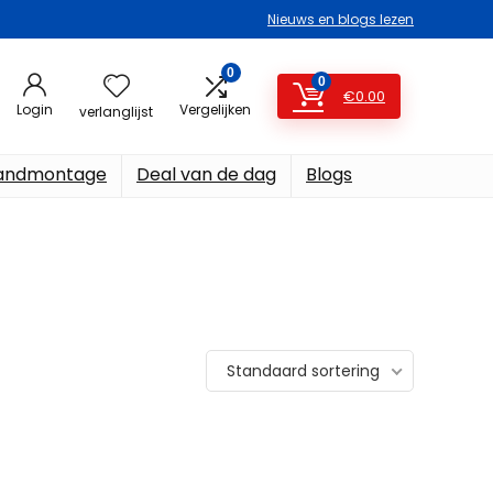
Nieuws en blogs lezen
0
0
€
0.00
Login
Vergelijken
verlanglijst
ndmontage
Deal van de dag
Blogs
Standaard sortering