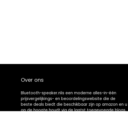
Over ons
Bluetooth-speaker.nlis een moderne alles-in-één
prijsvergelijkings- en beoordelingswebsite die de
beste deals biedt die beschikbaar zijn op amazon en u
op de hoogte houdt via de laatst toegevoegde blogs.
Alle afbeeldingen zijn auteursrechtelijk beschermd
door hun respectievelijke eigenaren. Alle geciteerde
inhoud is afgeleid van hun respectievelijke bronnen.