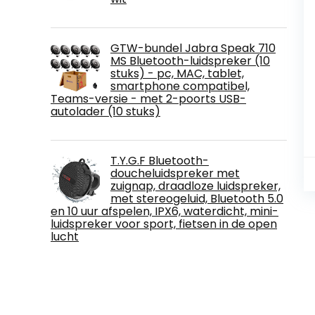
GTW-bundel Jabra Speak 710
MS Bluetooth-luidspreker (10
stuks) - pc, MAC, tablet,
smartphone compatibel,
Teams-versie - met 2-poorts USB-
autolader (10 stuks)
T.Y.G.F Bluetooth-
doucheluidspreker met
zuignap, draadloze luidspreker,
met stereogeluid, Bluetooth 5.0
en 10 uur afspelen, IPX6, waterdicht, mini-
luidspreker voor sport, fietsen in de open
lucht