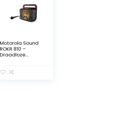
Motorola Sound
ROKR 810 –
Draadloze
luidspreker – 40
Watt – Bluetooth
5.0 – LED –
Karaokemicrofoo
n – Waterdicht –
Zwart