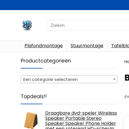
Search
for:
Plafondmontage
Stuurmontage
Tafelb
Productcategorieën
H
‎
Een categorie selecteren
Topdeals!!
En
Draagbare dvd-speler Wireless
Speaker Portable Stereo
Speaker Speaker Phone Holder
met een roterend HD-scherm