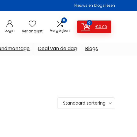
Nieuws en blogs lezen
0
0
€
0.00
Login
Vergelijken
verlanglijst
ndmontage
Deal van de dag
Blogs
Standaard sortering