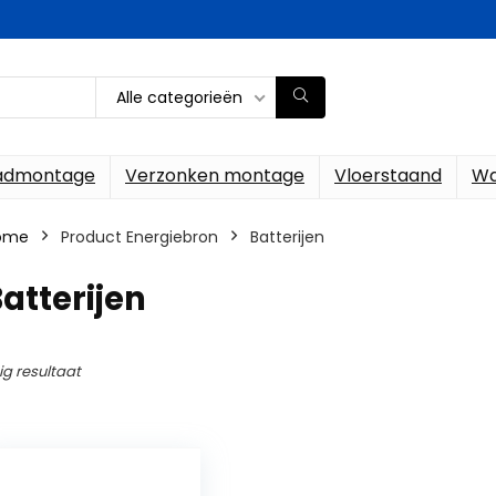
Alle categorieën
ladmontage
Verzonken montage
Vloerstaand
Wa
ome
Product Energiebron
‎Batterijen
Batterijen
ig resultaat