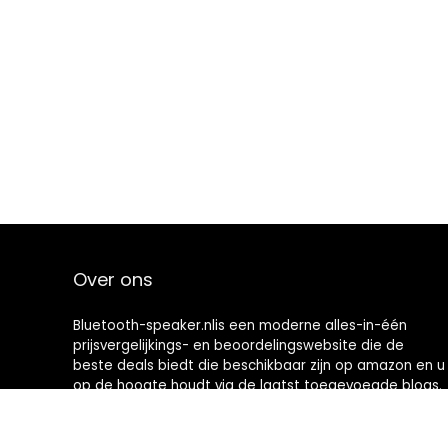
Over ons
Bluetooth-speaker.nlis een moderne alles-in-één
prijsvergelijkings- en beoordelingswebsite die de
beste deals biedt die beschikbaar zijn op amazon en u
op de hoogte houdt via de laatst toegevoegde blogs.
Alle afbeeldingen zijn auteursrechtelijk beschermd
door hun respectievelijke eigenaren. Alle geciteerde
inhoud is afgeleid van hun respectievelijke bronnen.