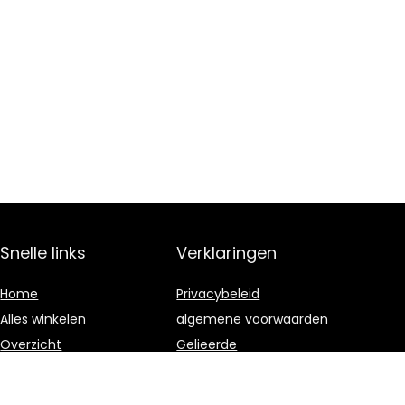
Snelle links
Verklaringen
Home
Privacybeleid
Alles winkelen
algemene voorwaarden
Overzicht
Gelieerde
openbaarmaking
Blogs
Onze webshops