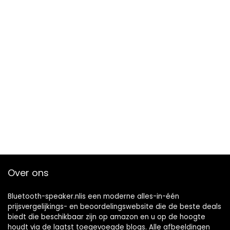
Over ons
Bluetooth-speaker.nlis een moderne alles-in-één
prijsvergelijkings- en beoordelingswebsite die de beste deals
biedt die beschikbaar zijn op amazon en u op de hoogte
houdt via de laatst toegevoegde blogs. Alle afbeeldingen