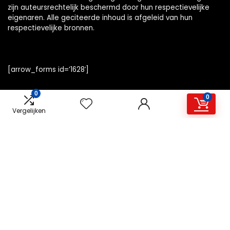
zijn auteursrechtelijk beschermd door hun respectievelijke
eigenaren. Alle geciteerde inhoud is afgeleid van hun
respectievelijke bronnen.
[arrow_forms id=’1628′]
0
0
Vergelijken
Snelle links
Home
Alles winkelen
Overzicht
Blogs
Onze webshops
Adverteren