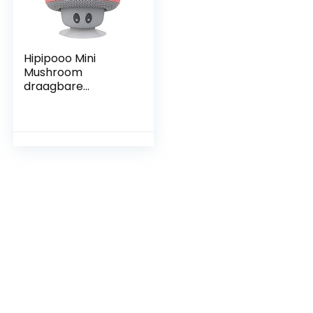
Hipipooo Mini
Mushroom
draagbare
draadloze
Bluetooth V2.1-
luidspreker en
houder met
zuignap
compatibel met
iPad, iPhone,
Android-mobiele
telefoon, tablet PC
(rood)