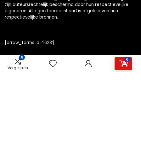
zijn auteursrechtelijk beschermd door hun respectievelijke
eigenaren. Alle geciteerde inhoud is afgeleid van hun
respectievelijke bronnen.
[arrow_forms id=’1628′]
0
0
Vergelijken
Snelle links
Home
Alles winkelen
Overzicht
Blogs
Onze webshops
Adverteren