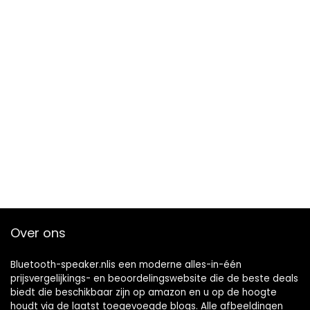
Over ons
Bluetooth-speaker.nlis een moderne alles-in-één
prijsvergelijkings- en beoordelingswebsite die de beste deals
biedt die beschikbaar zijn op amazon en u op de hoogte
houdt via de laatst toegevoegde blogs. Alle afbeeldingen