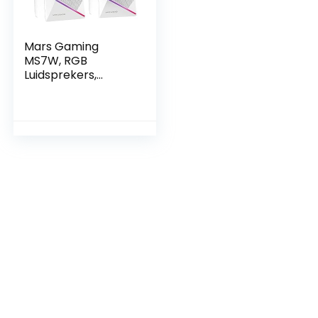
Mars Gaming
MS7W, RGB
Luidsprekers,
Bluethooth 5.0 +
Jack 3.5, DSP Sound
20W, Wit